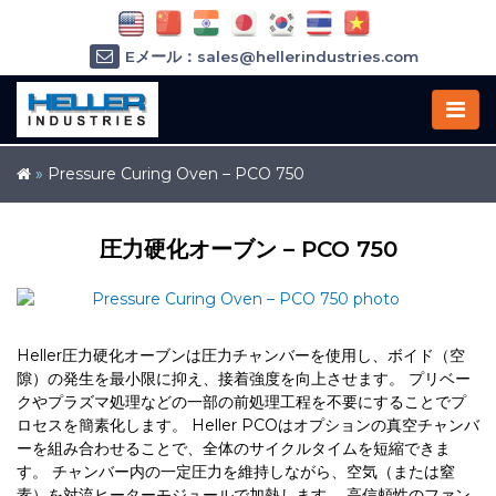
Eメール：sales@hellerindustries.com
Eメール：service@hellerindustries.com
1-973-377-6800
»
Pressure Curing Oven – PCO 750
圧力硬化オーブン – PCO 750
Heller圧力硬化オーブンは圧力チャンバーを使用し、ボイド（空
隙）の発生を最小限に抑え、接着強度を向上させます。
プリベー
クやプラズマ処理などの一部の前処理工程を不要にすることでプ
ロセスを簡素化します。
Heller PCOはオプションの真空チャンバ
ーを組み合わせることで、全体のサイクルタイムを短縮できま
す。
チャンバー内の一定圧力を維持しながら、空気（または窒
素）を対流ヒーターモジュールで加熱します。
高信頼性のファン