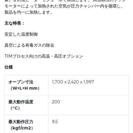
モーターによって加熱された空気が圧力チャンバー内を循環し、
製品を均一に加熱します。
主な特長：
安定した温度制御
真空による有毒ガスの除去
TIMプロセス向けの高温・高圧オプション
仕様
オーブン寸法
1,700 x 2,420 x 1,997
（W×L×H mm）
最大動作温度
200
（°C）
最大動作圧力
9.5
（kgf/cm2）