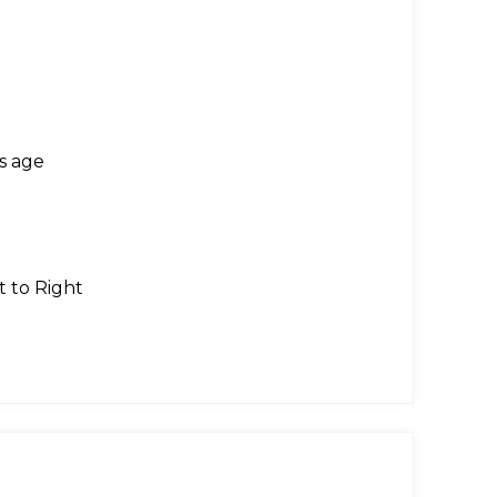
ts age
t to Right