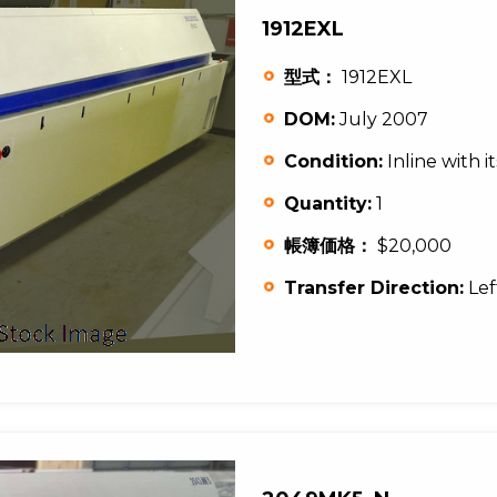
1912EXL
型式：
1912EXL
DOM:
July 2007
Condition:
Inline with i
Quantity:
1
帳簿価格：
$20,000
Transfer Direction:
Lef