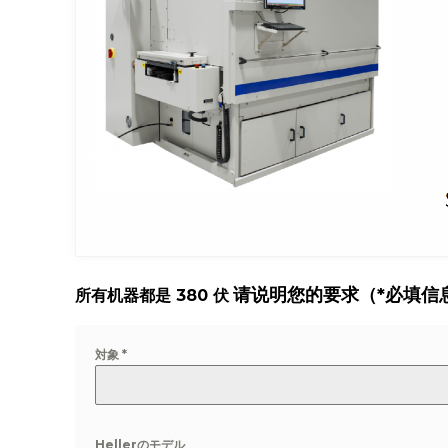
请说明您的要求（*必填信
所有机器都是 380 伏
対象
*
Hellerのモデル