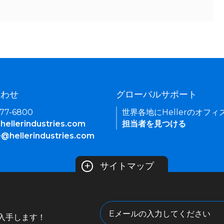
合わせ
グローバルサポート
377-6800
世界各地にHellerのオフ
hellerindustries.com
担当者を見つける
e@hellerindustries.com
+
サイトマップ
入手します！