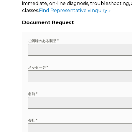
immediate, on-line diagnosis, troubleshooting, 
classes.
Find Representative »
Inquiry »
Document Request
ご興味のある製品
*
メッセージ
*
名前
*
会社
*