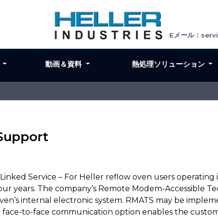
Eメール：servic
ン
動画＆資料
熱処理ソリューション
 Support
inked Service – For Heller reflow oven users operating in
r four years. The company’s Remote Modem-Accessible T
 oven’s internal electronic system. RMATS may be impl
, the face-to-face communication option enables the cus