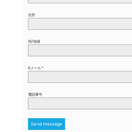
住所
州/地域
Eメール
*
電話番号
Send Message