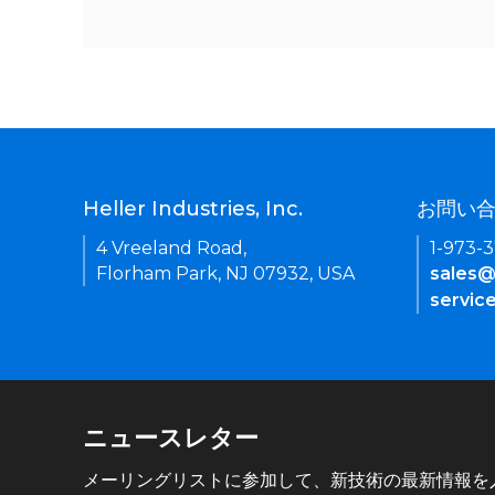
Heller Industries, Inc.
お問い
4 Vreeland Road,
1-973-
Florham Park, NJ 07932, USA
sales@
servic
ニュースレター
メーリングリストに参加して、新技術の最新情報を