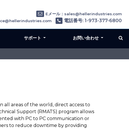
Eメール：sales@hellerindustries.com
電話番号: 1-973-377-6800
e@hellerindustries.com
サポート
お問い合わせ
 all areas of the world, direct access to
echnical Support (RMATS) program allows
emented with PC to PC communication or
tomers to reduce downtime by providing