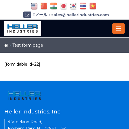
Eメール：sales@hellerindustries.com
Eメール：service@hellerindustries.com
1-973-377-6800
»
Test form page
[formidable id=22]
Heller Industries, Inc.
4 Vreeland Road,
Florham Park, NJ 07932, USA