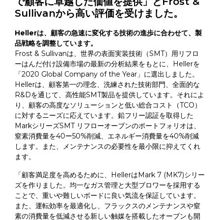
で顧客に卓越した価値を提供」とFrost &
Sullivanから高い評価を受けました。
Hellerは、顧客の急速に変化する技術の進歩に合わせて、製
品戦略を調整しています。
Frost & Sullivanは、世界の表面実装技術（SMT）用リフロ
ーはんだ付け設備市場の最新の分析結果をもとに、Hellerを
「2020 Global Company of the Year」に選出しました。
Hellerは、顧客第一の理念、洗練された技術部門、全面的な
R&Dを通じて、高性能SMT製品を提供しています。それによ
り、顧客の高度なソリューションと低い総合コスト（TCO）
に対するニーズに応えています。鉛フリー認証を取得した
MarkシリーズSMT リフローオーブンのポートフォリオは、
窒素消費量を40ー50%削減、エネルギー消費量を40%削減
します。また、メンテナンスの必要性を最小限に抑えてくれ
ます。
「顧客満足度を高めるために、HellerはMark 7 (MK7)シリー
ズを作りました。均一なガス管理と大型ブロワーを採用する
ことで、重いや難しいボードに良い気流を保証しています。
また、運転効率を最適化し、フラックスのメンテナンスや窒
素の消費量を低減させる新しい触媒を搭載したオーブンも開