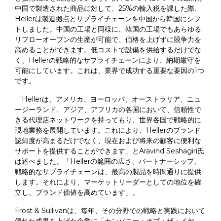
中国で製造された商品に対して、25%の輸入税を課した際、
Hellerは製造拠点とサプライチェーンを中国から韓国にシフ
トしました。中国の工場と同様に、韓国の工場でもあらゆる
リフローオーブンの生産が可能で、価格を上げずに競争力を
高めることができます。低コストで設備を供給するだけでな
く、Hellerの戦略的なサプライチェーンにより、納期厳守を
可能にしています。これは、業界で成功する重要な要因の1つ
です。
「Hellerは、アメリカ、ヨーロッパ、オーストラリア、ニュ
ージーランド、アジア、アフリカの各国において、信頼性で
きる代理店ネットワークを持ってもり、世界各国で戦略的に
現地業務を展開しています。これにより、Hellerのブランド
認知度が高まるだけでなく、現在および将来の顧客に便利な
サポートを提供することができます」とAravind Seshagiri氏
は述べました。「Hellerの範囲の広さ、パートナーシップ、
戦略的なサプライチェーンは、最高の製品を時間通りに提供
します。それにより、マーケットリーダーとしての地位を確
立し、ブランド価値を高めています」。
Frost & Sullivanは、毎年、その分野での戦略と実践において
優れた成果を上げた企業に「カンパニー・オブ・ザ・イヤ