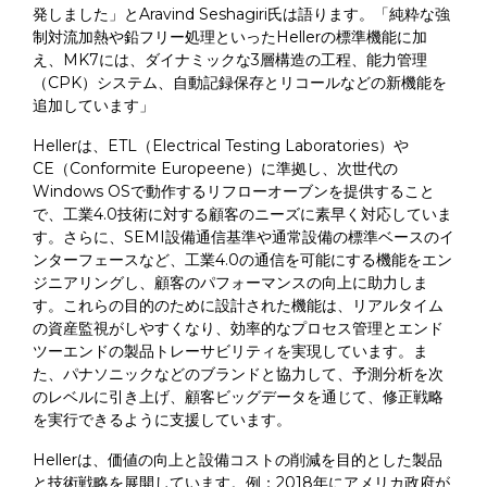
発しました」とAravind Seshagiri氏は語ります。「純粋な強
制対流加熱や鉛フリー処理といったHellerの標準機能に加
え、MK7には、ダイナミックな3層構造の工程、能力管理
（CPK）システム、自動記録保存とリコールなどの新機能を
追加しています」
Hellerは、ETL（Electrical Testing Laboratories）や
CE（Conformite Europeene）に準拠し、次世代の
Windows OSで動作するリフローオーブンを提供すること
で、工業4.0技術に対する顧客のニーズに素早く対応していま
す。さらに、SEMI設備通信基準や通常設備の標準ベースのイ
ンターフェースなど、工業4.0の通信を可能にする機能をエン
ジニアリングし、顧客のパフォーマンスの向上に助力しま
す。これらの目的のために設計された機能は、リアルタイム
の資産監視がしやすくなり、効率的なプロセス管理とエンド
ツーエンドの製品トレーサビリティを実現しています。ま
た、パナソニックなどのブランドと協力して、予測分析を次
のレベルに引き上げ、顧客ビッグデータを通じて、修正戦略
を実行できるように支援しています。
Hellerは、価値の向上と設備コストの削減を目的とした製品
と技術戦略を展開しています。例：2018年にアメリカ政府が