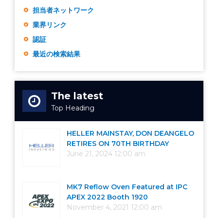
担当者ネットワーク
業界リンク
認証
最近の検索結果
The latest
Top Heading
HELLER MAINSTAY, DON DEANGELO
RETIRES ON 70TH BIRTHDAY
June 21, 2024 12:00 am
MK7 Reflow Oven Featured at IPC
APEX 2022 Booth 1920
November 4, 2021 12:00 am