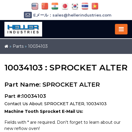
Eメール：sales@hellerindustries.com
Eメール：service@hellerindustries.com
1-973-377-6800
»
Parts
»
10034103
10034103 : SPROCKET ALTER
Part Name: SPROCKET ALTER
Part #:10034103
Contact Us About: SPROCKET ALTER, 10034103
Machine Tooth Sprocket E-Mail Us:
Fields with * are required. Don't forget to learn about our
new reflow oven!