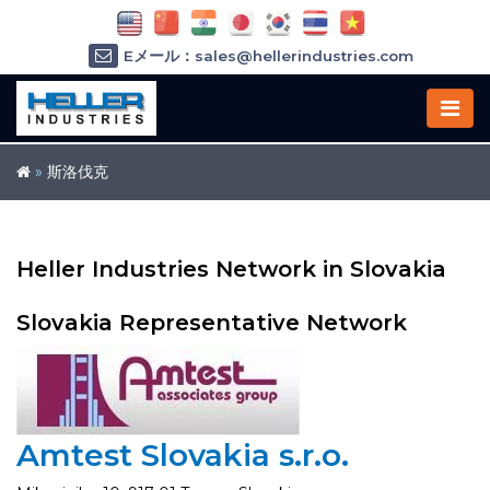
Eメール：sales@hellerindustries.com
Eメール：service@hellerindustries.com
1-973-377-6800
»
斯洛伐克
Heller Industries Network in Slovakia
Slovakia Representative Network
Amtest Slovakia s.r.o.