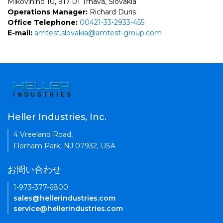
Mikoviniho 10, 917 01 Trnava, Slovakia
Operations Manager:
Richard Duris
Office Telephone:
00421-33-2933-455
E-mail:
amtest.slovakia@amtest-group.com
Heller Industries, Inc.
4 Vreeland Road,
Florham Park, NJ 07932, USA
お問い合わせ
1-973-377-6800
sales@hellerindustries.com
service@hellerindustries.com