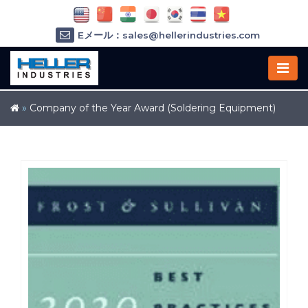
Eメール：sales@hellerindustries.com
Eメール：service@hellerindustries.com
1-973-377-6800
»
Company of the Year Award (Soldering Equipment)