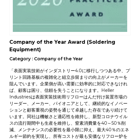
Company of the Year Award (Soldering
Equipment)
Category : Company of the Year
「表面実装技術がインダストリー4.0に移行しつつある中、プ
リント回路基板の複雑化と組立歩留まりの向上がメーカーを
阻んでいます。企業側が高い需要に効率的に対応できなけれ
ば、顧客は困り、信頼を失うことになります。Heller
Industriesは表面実装技術用リフローはんだ付け装置市場の
リーダー、メーカー、パイオニアとして、継続的なイノベー
ションと顧客重視の姿勢を通じて卓越した存在であり続けて
います。同社は機敏さと適応性を維持し、新型コロナウイル
スの流行期間中も生産を維持し、窒素消費量を40～50％削
減、メンテナンスの必要性を最小限に抑え、最大40％のエネ
ルギー節約を実現し、所有コストが最も安価なリフロー炉を