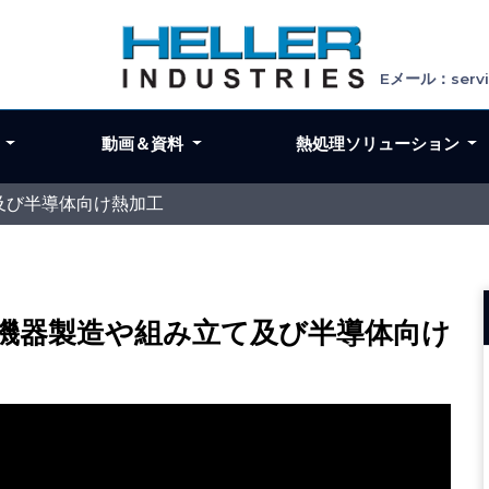
Eメール：servic
ン
動画＆資料
熱処理ソリューション
み立て及び半導体向け熱加工
22 – 電子機器製造や組み立て及び半導体向け