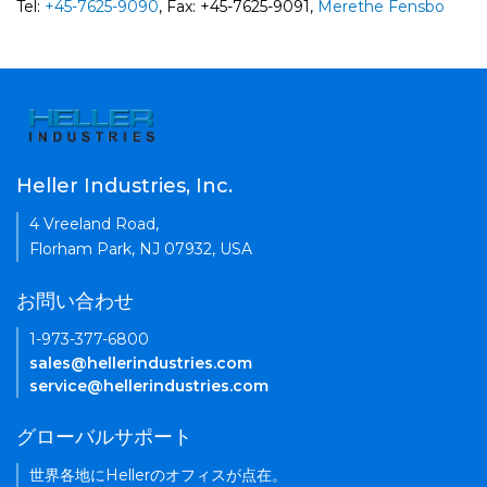
Tel:
+45-7625-9090
, Fax: +45-7625-9091,
Merethe Fensbo
Heller Industries, Inc.
4 Vreeland Road,
Florham Park, NJ 07932, USA
お問い合わせ
1-973-377-6800
sales@hellerindustries.com
service@hellerindustries.com
グローバルサポート
世界各地にHellerのオフィスが点在。