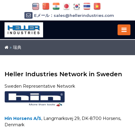
Eメール：sales@hellerindustries.com
Eメール：service@hellerindustries.com
1-973-377-6800
»
瑞典
Heller Industries Network in Sweden
Sweden Representative Network
Hin Horsens A/S
, Langmarksvej 29, DK-8700 Horsens,
Denmark