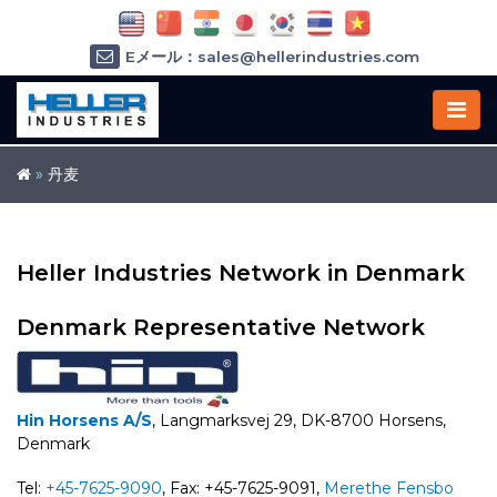
Eメール：sales@hellerindustries.com
Eメール：service@hellerindustries.com
1-973-377-6800
»
丹麦
Heller Industries Network in Denmark
Denmark Representative Network
Hin Horsens A/S
, Langmarksvej 29, DK-8700 Horsens,
Denmark
Tel:
+45-7625-9090
, Fax: +45-7625-9091,
Merethe Fensbo